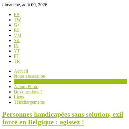
dimanche, août 09, 2026
FB
TW
G+
RS
VM
SK
IN
YT
PT
TR
Accueil
Notre association
Actualités
Album Photo
Des questions ?
Liens
Téléchargements
Personnes handicapées sans solution, exil
forcé en Belgique : agissez !