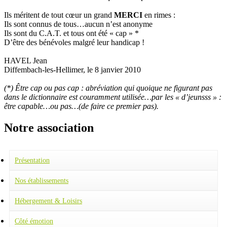
Ils méritent de tout cœur un grand
MERCI
en rimes :
Ils sont connus de tous…aucun n’est anonyme
Ils sont du C.A.T. et tous ont été « cap » *
D’être des bénévoles malgré leur handicap !
HAVEL Jean
Diffembach-les-Hellimer, le 8 janvier 2010
(*) Être cap ou pas cap : abréviation qui quoique ne figurant pas
dans le dictionnaire est couramment utilisée…par les « d’jeunsss » :
être capable…ou pas…(de faire ce premier pas).
Notre association
Présentation
Valeurs de l'association
Charte pour la dignité des personnes handicapées mentales
Nos établissements
Fonctionnement
S.E.S.S.A.D.
Le conseil d'administration
Institut Médico-Educatif (IME)
Hébergement & Loisirs
ESAT La Ruche (CAT)
Résidence Lydie Gougenheim
Terrasses de Lydie
Côté émotion