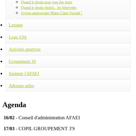
Le rêve Bleu
Quand le destin nous joue des tours
Quand le destin choisit... les bénévoles
Joyeux anniversaire Marie-Claire Sprunk !
Lexique
Logo S3A
Activités sportives
Football
Tennis
Groupement 3S
Fitness
Judo
Soutenir l'AFAEI
Équitation
Adresses utiles
Agenda
16/02
- Conseil d'administration AFAEI
17/03
- COPIL GROUPEMENT 3'S