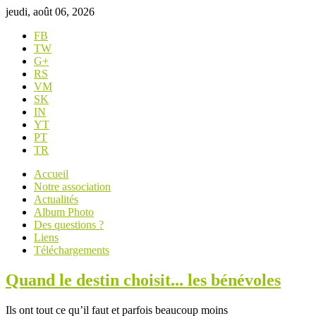
jeudi, août 06, 2026
FB
TW
G+
RS
VM
SK
IN
YT
PT
TR
Accueil
Notre association
Actualités
Album Photo
Des questions ?
Liens
Téléchargements
Quand le destin choisit... les bénévoles
Ils ont tout ce qu’il faut et parfois beaucoup moins