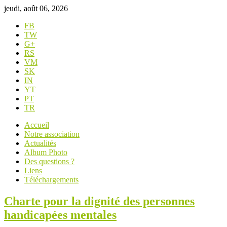
jeudi, août 06, 2026
FB
TW
G+
RS
VM
SK
IN
YT
PT
TR
Accueil
Notre association
Actualités
Album Photo
Des questions ?
Liens
Téléchargements
Charte pour la dignité des personnes
handicapées mentales