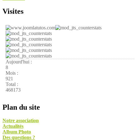
Visites
Aujourd'hui :
8
Mois :
921
Total :
468173
Plan du site
Notre association
Actualités
Album Photo
Des questions ?