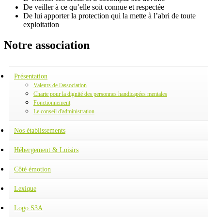
De veiller à ce qu’elle soit connue et respectée
De lui apporter la protection qui la mette à l’abri de toute
exploitation
Notre association
Présentation
Valeurs de l'association
Charte pour la dignité des personnes handicapées mentales
Fonctionnement
Le conseil d'administration
Nos établissements
S.E.S.S.A.D.
Institut Médico-Educatif (IME)
Hébergement & Loisirs
ESAT La Ruche (CAT)
Résidence Lydie Gougenheim
Terrasses de Lydie
Côté émotion
Le rêve Bleu
Quand le destin nous joue des tours
Quand le destin choisit... les bénévoles
Lexique
Joyeux anniversaire Marie-Claire Sprunk !
Logo S3A