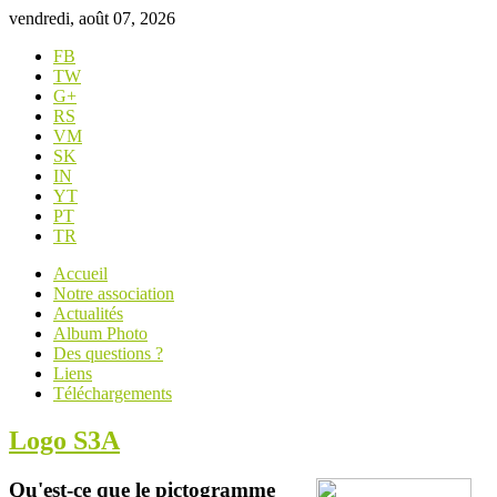
vendredi, août 07, 2026
FB
TW
G+
RS
VM
SK
IN
YT
PT
TR
Accueil
Notre association
Actualités
Album Photo
Des questions ?
Liens
Téléchargements
Logo S3A
Qu'est-ce que le pictogramme