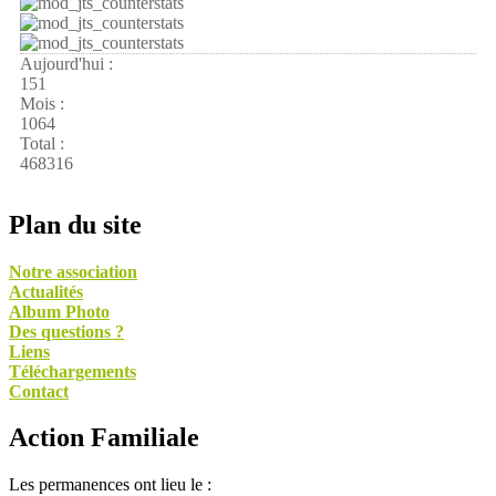
Aujourd'hui :
151
Mois :
1064
Total :
468316
Plan du site
Notre association
Actualités
Album Photo
Des questions ?
Liens
Téléchargements
Contact
Action Familiale
Les permanences ont lieu le :